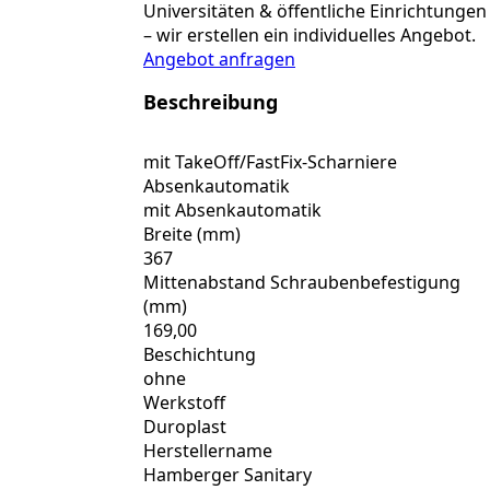
Scharn.weiss
Universitäten & öffentliche Einrichtungen
HARO
– wir erstellen ein individuelles Angebot.
Menge
Angebot anfragen
Beschreibung
mit TakeOff/FastFix-Scharniere
Absenkautomatik
mit Absenkautomatik
Breite (mm)
367
Mittenabstand Schraubenbefestigung
(mm)
169,00
Beschichtung
ohne
Werkstoff
Duroplast
Herstellername
Hamberger Sanitary