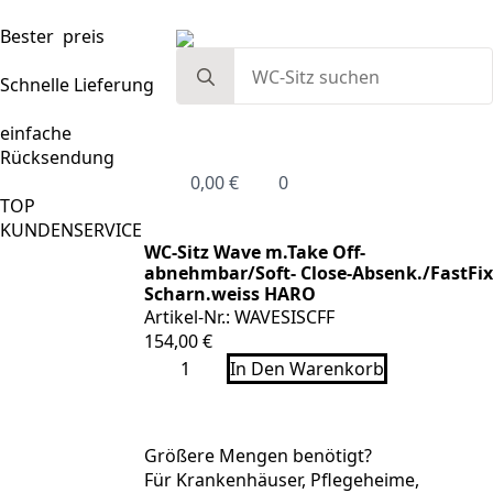
Bester preis
Search
for:
Schnelle Lieferung
einfache
Rücksendung
0,00
€
0
TOP
KUNDENSERVICE
WC-Sitz Wave m.Take Off-
abnehmbar/Soft- Close-Absenk./FastFix
Scharn.weiss HARO
Artikel-Nr.: WAVESISCFF
154,00
€
WC-
In Den Warenkorb
Sitz
Wave
m.Take
Off-
abnehmbar/Soft-
Größere Mengen benötigt?
Close-
Für Krankenhäuser, Pflegeheime,
Absenk./FastFix-