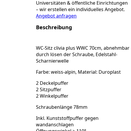
mit
Universitäten & öffentliche Einrichtungen
Edelstahl-
– wir erstellen ein individuelles Angebot.
Scharnierwelle
Angebot anfragen
und
Winkelpuffer,
weiss
Beschreibung
Menge
WC-Sitz clivia plus WWC 70cm, abnehmbar
durch lösen der Schraube, Edelstahl-
Scharnierwelle
Farbe: weiss-alpin, Material: Duroplast
2 Deckelpuffer
2 Sitzpuffer
2 Winkelpuffer
Schraubenlänge 78mm
Inkl. Kunststoffpuffer gegen
wandanschlagen