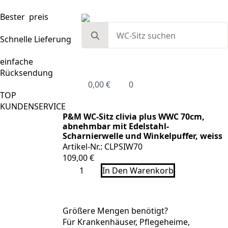
Bester preis
Search
for:
Schnelle Lieferung
einfache
Rücksendung
0,00
€
0
TOP
KUNDENSERVICE
P&M WC-Sitz clivia plus WWC 70cm,
abnehmbar mit Edelstahl-
Scharnierwelle und Winkelpuffer, weiss
Artikel-Nr.: CLPSIW70
109,00
€
P&M
In Den Warenkorb
WC-
Sitz
clivia
plus
WWC
Größere Mengen benötigt?
70cm,
Für Krankenhäuser, Pflegeheime,
abnehmbar