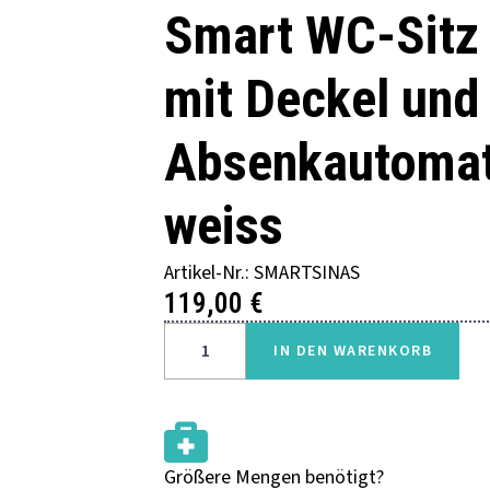
Smart WC-Sitz
mit Deckel und
Absenkautomat
weiss
Artikel-Nr.: SMARTSINAS
119,00
€
SMART
WC-
IN DEN WARENKORB
SITZ
MIT
DECKEL
UND
ABSENKAUTOMATIK
WEISS
MENGE
Größere Mengen benötigt?