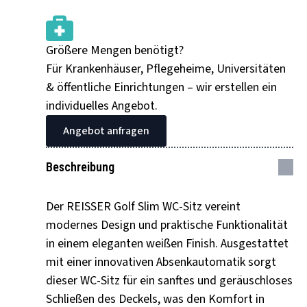
MIT
DECKEL
WEISS, M
IT A
BSENKAUTOMATIK U
ND T
Größere Mengen benötigt?
AKEOFF M
ENGE
Für Krankenhäuser, Pflegeheime, Universitäten
& öffentliche Einrichtungen – wir erstellen ein
individuelles Angebot.
Angebot anfragen
Beschreibung
Der REISSER Golf Slim WC-Sitz vereint
modernes Design und praktische Funktionalität
in einem eleganten weißen Finish. Ausgestattet
mit einer innovativen Absenkautomatik sorgt
dieser WC-Sitz für ein sanftes und geräuschloses
Schließen des Deckels, was den Komfort in