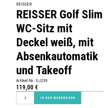
REISSER
REISSER Golf Slim
WC-Sitz mit
Deckel weiß, mit
Absenkautomatik
und Takeoff
Artikel-Nr.: GJ239
119,00
€
REISSER
GOLF
IN DEN WARENKORB
SLIM
WC-
SITZ