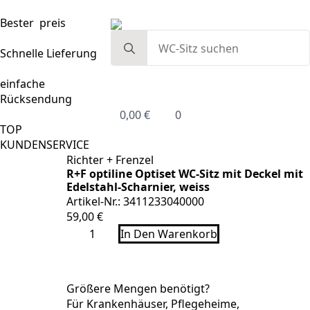
Bester preis
Search
for:
Schnelle Lieferung
einfache
Rücksendung
0,00
€
0
TOP
KUNDENSERVICE
Richter + Frenzel
R+F optiline Optiset WC-Sitz mit Deckel mit
Edelstahl-Scharnier, weiss
Artikel-Nr.: 3411233040000
59,00
€
R+F
In Den Warenkorb
optiline
Optiset
WC-
Sitz
mit
Größere Mengen benötigt?
Deckel
Für Krankenhäuser, Pflegeheime,
mit