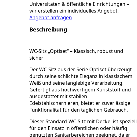
Edelstahl-
Universitäten & öffentliche Einrichtungen –
Scharnier,
wir erstellen ein individuelles Angebot.
weiss
Angebot anfragen
Menge
Beschreibung
WC-Sitz „Optiset“ – Klassisch, robust und
sicher
Der WC-Sitz aus der Serie
Optiset
überzeugt
durch seine schlichte Eleganz in klassischem
Weiß
und seine langlebige Verarbeitung.
Gefertigt aus hochwertigem
Kunststoff
und
ausgestattet mit stabilen
Edelstahlscharnieren
, bietet er zuverlässige
Funktionalität für den täglichen Gebrauch.
Dieser
Standard-WC-Sitz mit Deckel
ist speziell
für den Einsatz in öffentlichen oder häufig
genutzten Sanitärbereichen geeignet, da er