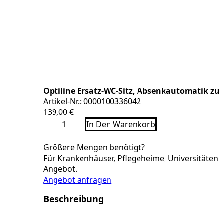
Optiline Ersatz-WC-Sitz, Absenkautomatik zu
Artikel-Nr.: 0000100336042
139,00
€
Optiline
In Den Warenkorb
Ersatz-
WC-
Sitz,
Größere Mengen benötigt?
Absenkautomatik
Für Krankenhäuser, Pflegeheime, Universitäten &
zu
WWC-
Angebot.
SET
Angebot anfragen
OL
400
Beschreibung
bis
06/2024
Menge