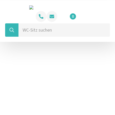
0
Search
for: