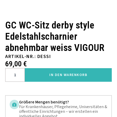
GC WC-Sitz derby style
Edelstahlscharnier
abnehmbar weiss VIGOUR
ARTIKEL-NR.: DESSI
69,00
€
GC
WC-
IN DEN WARENKORB
SITZ
DERBY
STYLE
EDELSTAHLSCHARNIER
ABNEHMBAR
WEISS
VIGOUR
MENGE
Größere Mengen benötigt?
Für Krankenhäuser, Pflegeheime, Universitäten &
öffentliche Einrichtungen – wir erstellen ein
individuelles Angebot.