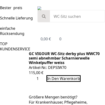
Bester preis
Search
for:
Schnelle Lieferung
einfache
Rücksendung
0,00
€
0
TOP
KUNDENSERVICE
GC VIGOUR WC-Sitz derby plus WWC70
semi abnehmbar Scharnierwelle
Winkelpuffer weiss
Artikel-Nr.: DEPSIW70
115,00
€
GC
In Den Warenkorb
VIGOUR
WC-
Sitz
derby
plus
Größere Mengen benötigt?
WWC70
Für Krankenhäuser, Pflegeheime,
semi