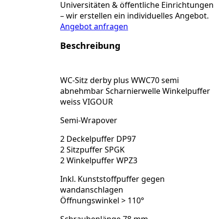
abnehmbar
Universitäten & öffentliche Einrichtungen
Scharnierwelle
– wir erstellen ein individuelles Angebot.
Winkelpuffer
Angebot anfragen
weiss
Menge
Beschreibung
WC-Sitz derby plus WWC70 semi
abnehmbar Scharnierwelle Winkelpuffer
weiss VIGOUR
Semi-Wrapover
2 Deckelpuffer DP97
2 Sitzpuffer SPGK
2 Winkelpuffer WPZ3
Inkl. Kunststoffpuffer gegen
wandanschlagen
Öffnungswinkel > 110°