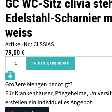
GC WC-Sitz clivia st
Edelstahl-Scharnier 
weiss
Artikel-Nr.: CLSSIAS
79,00
€
GC
WC-
IN DEN WARENKORB
SITZ
CLIVIA
STEHEND
ABNEHMBAR,
EDELSTAHL-
SCHARNIER
Größere Mengen benötigt?
MIT
ABSENKAUTOMATIK,
WEISS
Für Krankenhäuser, Pflegeheime, Universit
MENGE
erstellen ein individuelles Angebot.