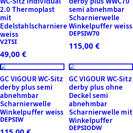
WC-Sitz individual
derby plus WWC70
2.0 Thermoplast
semi abnehmbar
mit
Scharnierwelle
Edelstahlscharniere
Winkelpuffer weiss
weiss
DEPSIW70
V2TSI
115,00
€
49,00
€
GC VIGOUR WC-Sitz
GC VIGOUR WC-Sitz
derby plus semi
derby plus ohne
abnehmbar
Deckel semi
Scharnierwelle
abnehmbar
Winkelpuffer weiss
Scharnierwelle mit
DEPSIW
Winkelpuffer
DEPSIODW
115,00
€