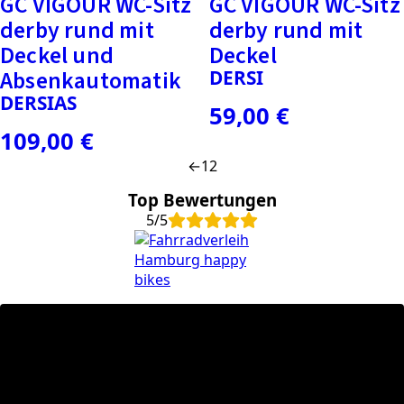
GC VIGOUR WC-Sitz
GC VIGOUR WC-Sitz
derby rund mit
derby rund mit
Deckel und
Deckel
Absenkautomatik
DERSI
DERSIAS
59,00
€
109,00
€
←
1
2
Top Bewertungen
5/5